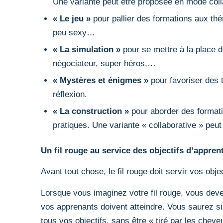
Une variante peut être proposée en mode colla
« Le jeu »
pour pallier des formations aux thé
peu sexy…
« La simulation »
pour se mettre à la place 
négociateur, super héros,…
« Mystères et énigmes »
pour favoriser des 
réflexion.
« La construction »
pour aborder des format
pratiques. Une variante « collaborative » peut
Un fil rouge au service des objectifs d’appren
Avant tout chose, le fil rouge doit servir vos obj
Lorsque vous imaginez votre fil rouge, vous devez
vos apprenants doivent atteindre. Vous saurez si v
tous vos objectifs, sans être « tiré par les cheve