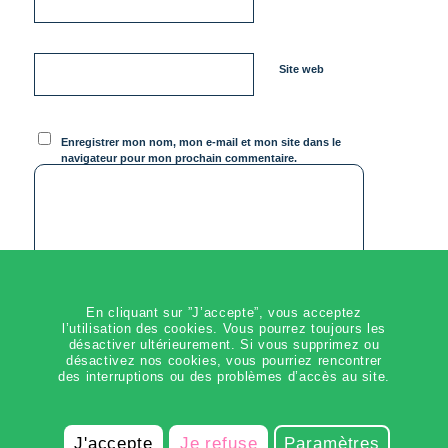
Site web
Enregistrer mon nom, mon e-mail et mon site dans le
navigateur pour mon prochain commentaire.
En cliquant sur ”J’accepte”, vous acceptez
l’utilisation des cookies. Vous pourrez toujours les
désactiver ultérieurement. Si vous supprimez ou
désactivez nos cookies, vous pourriez rencontrer
des interruptions ou des problèmes d’accès au site.
J'accepte
Je refuse
Paramètres