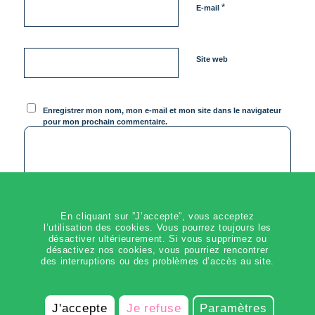
*
E-mail
Site web
Enregistrer mon nom, mon e-mail et mon site dans le navigateur
pour mon prochain commentaire.
En cliquant sur ”J’accepte”, vous acceptez
l’utilisation des cookies. Vous pourrez toujours les
désactiver ultérieurement. Si vous supprimez ou
désactivez nos cookies, vous pourriez rencontrer
des interruptions ou des problèmes d’accès au site.
J'accepte
Je refuse
Paramètres