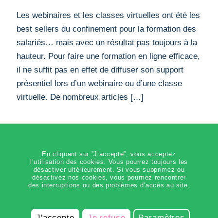
Les webinaires et les classes virtuelles ont été les
best sellers du confinement pour la formation des
salariés… mais avec un résultat pas toujours à la
hauteur. Pour faire une formation en ligne efficace,
il ne suffit pas en effet de diffuser son support
présentiel lors d’un webinaire ou d’une classe
virtuelle. De nombreux articles […]
/
/
6 JANVIER 2021
0 COMMENTAIRES
PAR
ADMIN-
KSIRI
En cliquant sur ”J’accepte”, vous acceptez
l’utilisation des cookies. Vous pourrez toujours les
désactiver ultérieurement. Si vous supprimez ou
désactivez nos cookies, vous pourriez rencontrer
des interruptions ou des problèmes d’accès au site.
1
2
3
Page 2 sur 3
J'accepte
Je refuse
Paramètres